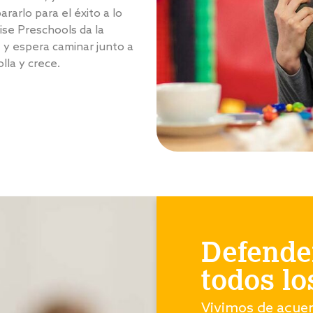
rarlo para el éxito a lo
ise Preschools da la
, y espera caminar junto a
lla y crece.
Defender
todos lo
Vivimos de acuer