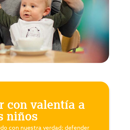
 con valentía a
s niños
do con nuestra verdad: defender