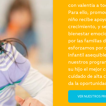
con valentía a to
Para ello, promo
niño recibe apoy
crecimiento, y s
bienestar emocio
por las familias
esforzamos por o
infantil asequibl
nuestros program
su hijo el mejor 
cuidado de alta 
da la oportunidad
VER NUESTROS P