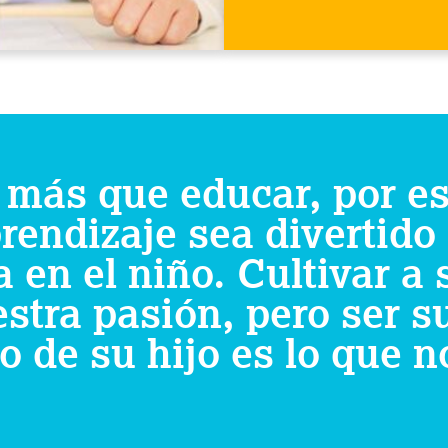
más que educar, por e
rendizaje sea divertido
en el niño. Cultivar a 
stra pasión, pero ser su
o de su hijo es lo que n