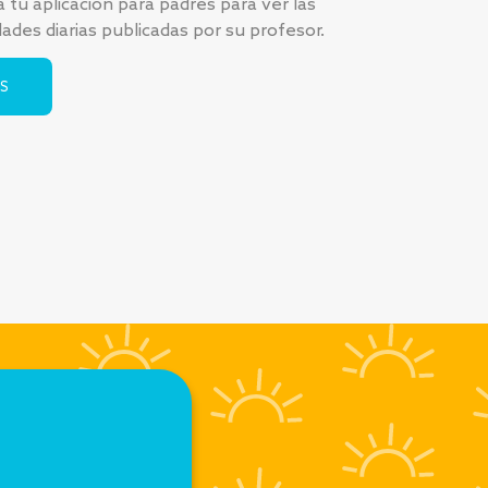
tu aplicación para padres para ver las
dades diarias publicadas por su profesor.
S