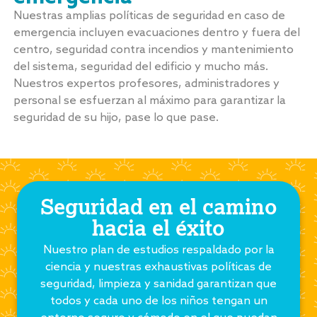
Nuestras amplias políticas de seguridad en caso de
emergencia incluyen evacuaciones dentro y fuera del
centro, seguridad contra incendios y mantenimiento
del sistema, seguridad del edificio y mucho más.
Nuestros expertos profesores, administradores y
personal se esfuerzan al máximo para garantizar la
seguridad de su hijo, pase lo que pase.
Seguridad en el camino
hacia el éxito
Nuestro plan de estudios respaldado por la
ciencia y nuestras exhaustivas políticas de
seguridad, limpieza y sanidad garantizan que
todos y cada uno de los niños tengan un
entorno seguro y cómodo en el que puedan