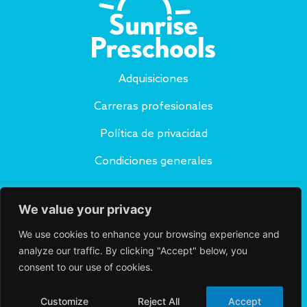
Adquisiciones
Carreras profesionales
Política de privacidad
Condiciones generales
Suscríbete a nuestro blog
We value your privacy
SUSCRÍBASE A
A
We use cookies to enhance your browsing experience and
lt
e
analyze our traffic. By clicking "Accept" below, you
Conéctese con nosotros
r
consent to our use of cookies.
n
a
ti
Customize
Reject All
Accept
v